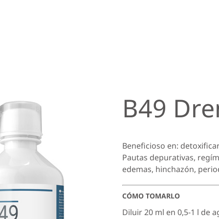
B49 Dre
Beneficioso en: detoxific
Pautas depurativas, regím
edemas, hinchazón, period
CÓMO TOMARLO
Diluir 20 ml en 0,5-1 l de